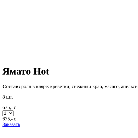
Ямато Hot
Состав:
ролл в кляре: креветки, снежный краб, масаго, апельс
8
шт.
675,-
c
675,-
c
Заказать